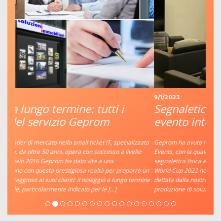
9/1/2023
Segnaletica di eccellenza per un
evento internazionale
Geprom ha avuto l’onore di essere scelta come partner da Star
Events, con la quale collaboriamo da anni, per realizzare la
segnaletica fisica e digitale di un evento d’eccezione, la Football
World Cup 2022 nel Qatar. La decisione di affidarsi a Geprom è stata
dettata dalla nostra consolidata esperienza nella progettazione e
produzione di soluzioni […]