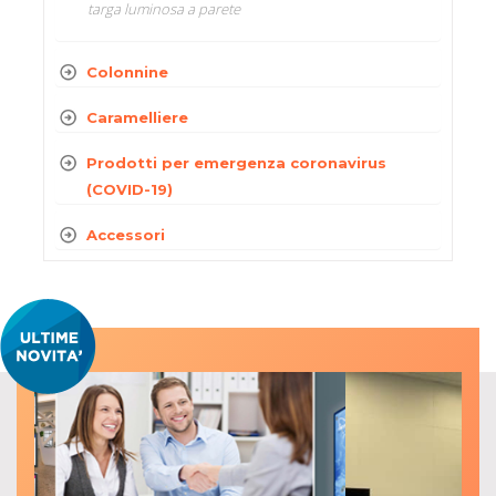
targa luminosa a parete
Colonnine
Caramelliere
Prodotti per emergenza coronavirus
(COVID-19)
Accessori