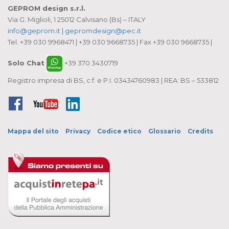
GEPROM design s.r.l.
Via G. Miglioli, 1 25012 Calvisano (Bs) – ITALY
info@geprom.it
|
gepromdesign@pec.it
Tel. +39 030 9968471 | +39 030 9668735 | Fax +39 030 9668735 |
Solo Chat
+39 370 3430719
Registro impresa di BS, c.f. e P.I. 03434760983 | REA: BS – 533812
Facebook
YouTube
LinkedIn
Mappa del sito
Privacy
Codice etico
Glossario
Credits