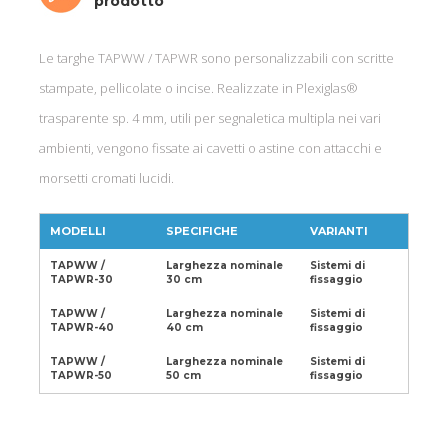
prodotto
Le targhe TAPWW / TAPWR sono personalizzabili con scritte
stampate, pellicolate o incise. Realizzate in Plexiglas®
trasparente sp. 4 mm, utili per segnaletica multipla nei vari
ambienti, vengono fissate ai cavetti o astine con attacchi e
morsetti cromati lucidi.
MODELLI
SPECIFICHE
VARIANTI
TAPWW /
Larghezza nominale
Sistemi di
TAPWR-30
30 cm
fissaggio
TAPWW /
Larghezza nominale
Sistemi di
TAPWR-40
40 cm
fissaggio
TAPWW /
Larghezza nominale
Sistemi di
TAPWR-50
50 cm
fissaggio