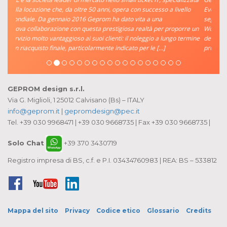
pera con successo a livello
Events, con la quale collaboriamo da anni, per real
dato vita a una
segnaletica fisica e digitale di un evento d’eccezion
igiosa realtà per proporre un
World Cup 2022 nel Qatar. La decisione di affidar
ti: il noleggio a lungo termine
dettata dalla nostra consolidata esperienza nella 
ndicato per le […]
produzione di soluzioni […]
GEPROM design s.r.l.
Via G. Miglioli, 1 25012 Calvisano (Bs) – ITALY
info@geprom.it
|
gepromdesign@pec.it
Tel. +39 030 9968471 | +39 030 9668735 | Fax +39 030 9668735 |
Solo Chat
+39 370 3430719
Registro impresa di BS, c.f. e P.I. 03434760983 | REA: BS – 533812
Facebook
YouTube
LinkedIn
Mappa del sito
Privacy
Codice etico
Glossario
Credits