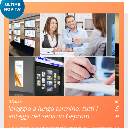
9/1/2023
ine: tutti i
Segnaletica di eccellenza p
o Geprom
evento internazionale
 small ticket IT, specializzata
Geprom ha avuto l’onore di essere scelta come pa